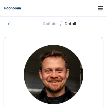
Řečníci
/
Detail
Domů