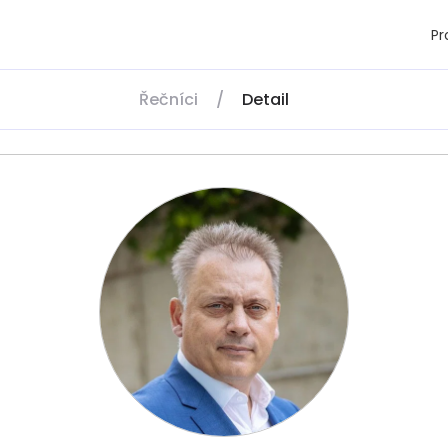
P
Řečníci
/
Detail