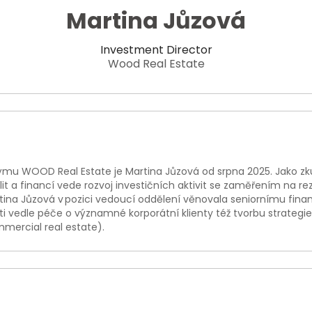
Martina Jůzová
Investment Director
Wood Real Estate
y týmu WOOD Real Estate je Martina Jůzová od srpna 2025. Jako z
alit a financí vede rozvoj investičních aktivit se zaměřením na 
rtina Jůzová v pozici vedoucí oddělení věnovala seniornímu fin
ti vedle péče o významné korporátní klienty též tvorbu strategie
mercial real estate).