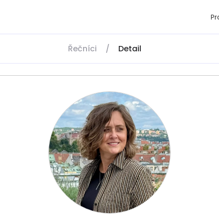
P
Řečníci
/
Detail