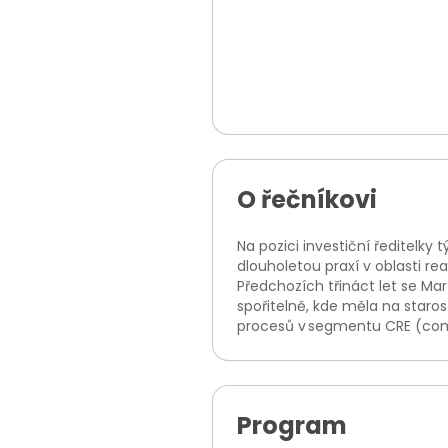
O řečníkovi
Na pozici investiční ředitelk
dlouholetou praxí v oblasti re
Předchozích třináct let se Ma
spořitelně, kde měla na staros
procesů v segmentu CRE (com
Program