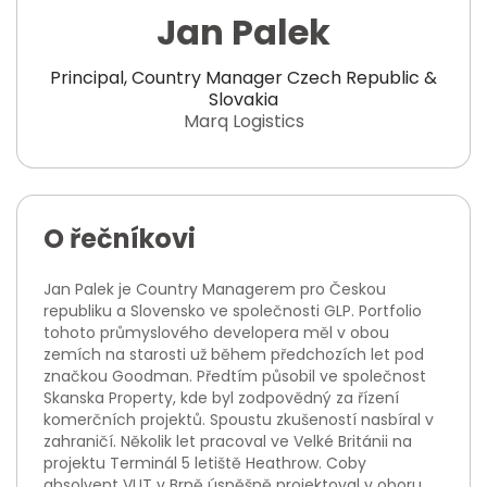
Jan Palek
Principal, Country Manager Czech Republic &
Slovakia
Marq Logistics
O řečníkovi
Jan Palek je Country Managerem pro Českou
republiku a Slovensko ve společnosti GLP. Portfolio
tohoto průmyslového developera měl v obou
zemích na starosti už během předchozích let pod
značkou Goodman. Předtím působil ve společnost
Skanska Property, kde byl zodpovědný za řízení
komerčních projektů. Spoustu zkušeností nasbíral v
zahraničí. Několik let pracoval ve Velké Británii na
projektu Terminál 5 letiště Heathrow. Coby
absolvent VUT v Brně úspěšně projektoval v oboru