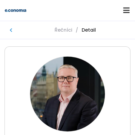
Řečníci
/
Detail
Domů