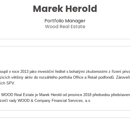
Marek Herold
Portfolio Manager
Wood Real Estate
 v roce 2013 jako investiční ředitel s bohatými zkušenostmi z řízení privat
icích většiny aktiv do rozsáhlého portfolia Office a Retail podfondů. Zárove
ivých SPV.
ve WOOD Real Estate je Marek Herold od prosince 2018 předsedou předsta
ozorčí rady WOOD & Company Financial Services, a.s.