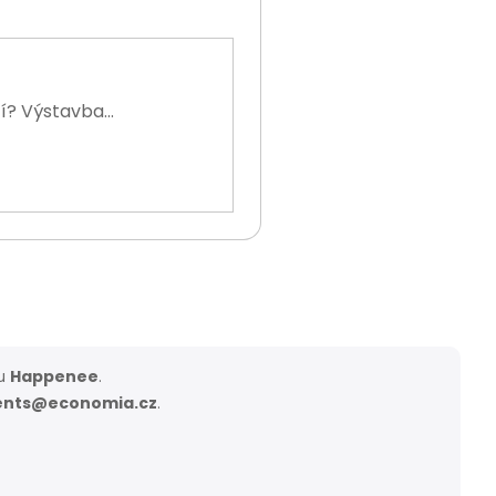
í? Výstavba...
ou
Happenee
.
ents@economia.cz
.