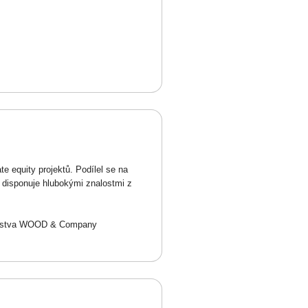
e equity projektů. Podílel se na
ň disponuje hlubokými znalostmi z
venstva WOOD & Company