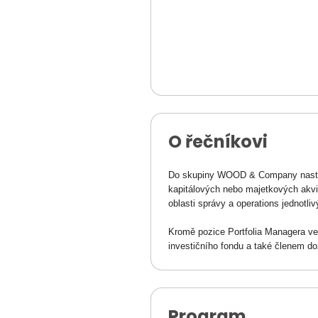
O řečníkovi
Do skupiny WOOD & Company nastoupil
kapitálových nebo majetkových akviz
oblasti správy a operations jednotl
Kromě pozice Portfolia Managera 
investičního fondu a také členem d
Program