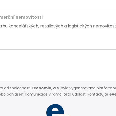
omerční nemovitosti
trhu kancelářských, retailových a logistických nemovitost
a od společnosti
Economia, a.s.
byla vygenerována platform
ebo odhlášení komunikace v rámci této události kontaktujte
ev