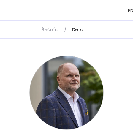
P
Řečníci
/
Detail