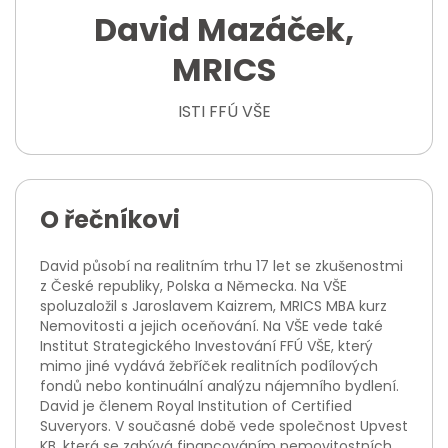
David Mazáček,
MRICS
ISTI FFÚ VŠE
O řečníkovi
David působí na realitním trhu 17 let se zkušenostmi
z České republiky, Polska a Německa. Na VŠE
spoluzaložil s Jaroslavem Kaizrem, MRICS MBA kurz
Nemovitosti a jejich oceňování. Na VŠE vede také
Institut Strategického Investování FFÚ VŠE, který
mimo jiné vydává žebříček realitních podílových
fondů nebo kontinuální analýzu nájemního bydlení.
David je členem Royal Institution of Certified
Suveryors. V současné době vede společnost Upvest
KB, která se zabývá financováním nemovitostních