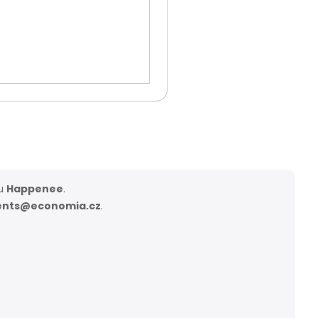
ou
Happenee
.
ents@economia.cz
.