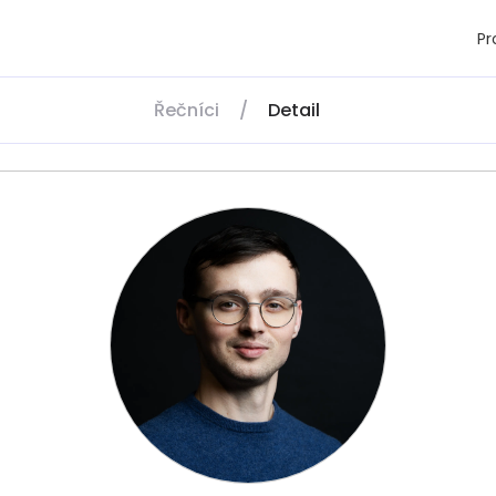
P
Řečníci
/
Detail