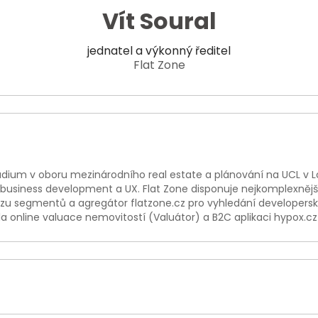
Vít Soural
jednatel a výkonný ředitel
Flat Zone
tudium v oboru mezinárodního real estate a plánování na UCL v 
siness development a UX. Flat Zone disponuje nejkomplexnější
lýzu segmentů a agregátor flatzone.cz pro vyhledání developerský
a online valuace nemovitostí (Valuátor) a B2C aplikaci hypox.cz 