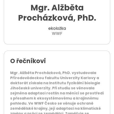
Mgr. Alžběta
Procházková, PhD.
ekoložka
WWF
O řečníkovi
Mgr. Alžběta Procházková, PhD. vystudovala
Přírodovědeckou fakultu Univerzity Karlovy a
doktorát získala na Institutu fyzikální biologie
Jihočeské univerzity. Při studiu se věnovala
zejména adaptaci rostlin na měnící se prostředí
s přesahem k ekosystémovému a krajinnému
pohledu. Ve WWF Česko se věnuje ochraně
zemědělské krajiny, její adaptaci na klimatické
změny a práci se zemědělci. Zaměřuje se