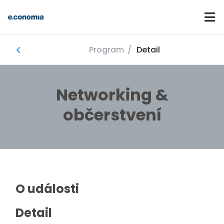
Program
/
Detail
Domů
Networking &
občerstvení
O události
Detail