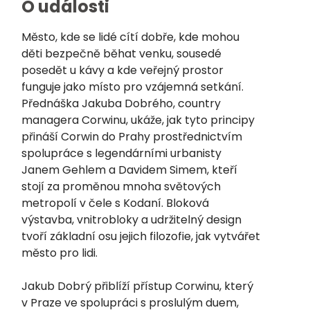
O události
Město, kde se lidé cítí dobře, kde mohou
děti bezpečně běhat venku, sousedé
posedět u kávy a kde veřejný prostor
funguje jako místo pro vzájemná setkání.
Přednáška Jakuba Dobrého, country
managera Corwinu, ukáže, jak tyto principy
přináší Corwin do Prahy prostřednictvím
spolupráce s legendárními urbanisty
Janem Gehlem a Davidem Simem, kteří
stojí za proměnou mnoha světových
metropolí v čele s Kodaní. Bloková
výstavba, vnitrobloky a udržitelný design
tvoří základní osu jejich filozofie, jak vytvářet
město pro lidi.
Jakub Dobrý přiblíží přístup Corwinu, který
v Praze ve spolupráci s proslulým duem,