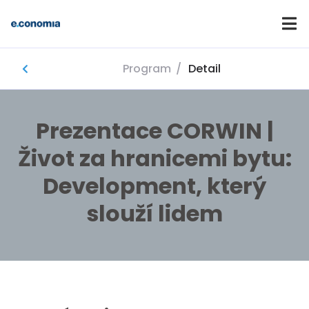
Program
/
Detail
Domů
Prezentace CORWIN |
Život za hranicemi bytu:
Development, který
slouží lidem