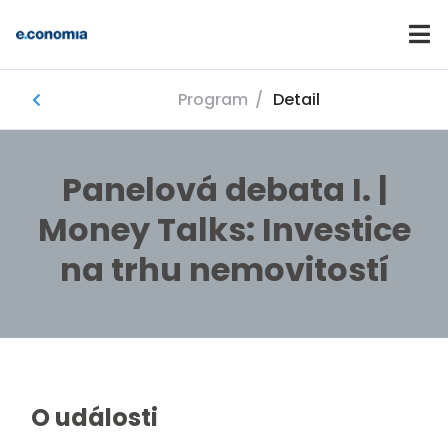
Program
/
Detail
Domů
Panelová debata I. |
Money Talks: Investice
na trhu nemovitostí
O události