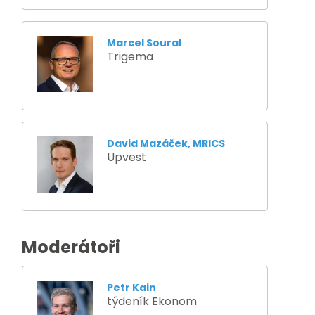
Marcel Soural
Trigema
David Mazáček, MRICS
Upvest
Moderátoři
Petr Kain
týdeník Ekonom