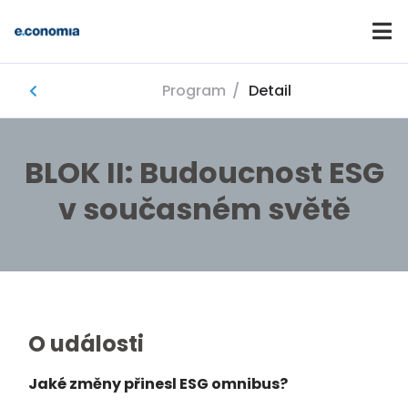
Program
/
Detail
Domů
BLOK II: Budoucnost ESG
v současném světě
O události
Jaké změny přinesl ESG omnibus?