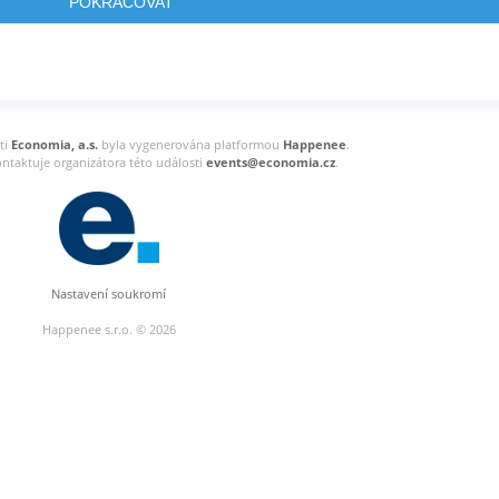
POKRAČOVAT
ti
Economia, a.s.
byla vygenerována platformou
Happenee
.
ntaktuje organizátora této události
events@economia.cz
.
Nastavení soukromí
Happenee s.r.o. © 2026