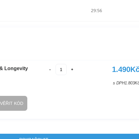
29:56
1.490
K
 & Longevity
-
+
s DPH
1.803
K
VĚŘIT KÓD