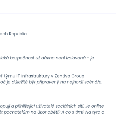
Czech Republic
cká bezpečnost už dávno není izolovaná - je
šéf týmu IT infrastruktury v Zentiva Group
oč je důležité být připravený na nejhorší scénáře.
í a přihlížející uživatelé sociálních sítí. Je online
t pachatelům na úkor obětí? A co s tím? Na tyto a