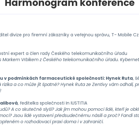
Harmonogram konference
editel divize pro firemní zákazníky a veřejnou správu, T- Mobile 
ostní expert a člen rady Českého telekomunikačního úřadu
 s Markem Vrbíkem z Českého telekomunikačního úřadu. Kyberneti
u v podmínkách farmaceutické společnosti:
Hynek Ruta
, 
izika a co může jít špatně? Hynek Ruta ze Zentivy vám odhalí, pr
!
Kalibová
, ředitelka společnosti In IUSTITIA
dů? A co skutečně slyší? Jak jim mohou pomoci lidé, kteří je obklopuj
oci? Jsou lidé vystavení předsudečnému násilí a proč? Fandí stá
 opřeném o rozhodovací praxi doma i v zahraničí.