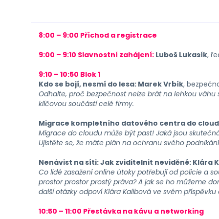
8:00 – 9:00 Příchod a registrace
9:00 – 9:10 Slavnostní zahájení:
Luboš Lukasík
, ř
9:10 – 10:50 Blok 1
Kdo se bojí, nesmí do lesa: Marek Vrbík
, bezpečn
Odhalte, proč bezpečnost nelze brát na lehkou váhu
klíčovou součástí celé firmy.
Migrace kompletního datového centra do cloud
Migrace do cloudu může být past! Jaká jsou skutečná r
Ujistěte se, že máte plán na ochranu svého podnikání
Nenávist na síti: Jak zviditelnit neviděné: Klára 
Co lidé zasažení online útoky potřebují od policie a sou
prostor prostor prostý práva? A jak se ho můžeme dom
další otázky odpoví Klára Kalibová ve svém příspěvku
10:50 – 11:00 Přestávka na kávu a networking