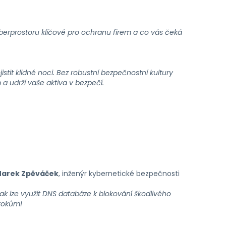
 kyberprostoru klíčové pro ochranu firem a co vás čeká
stit klidné noci. Bez robustní bezpečnostní kultury
m a udrží vaše aktiva v bezpečí.
arek Zpěváček
, inženýr kybernetické bezpečnosti
 lze využít DNS databáze k blokování škodlivého
útokům!