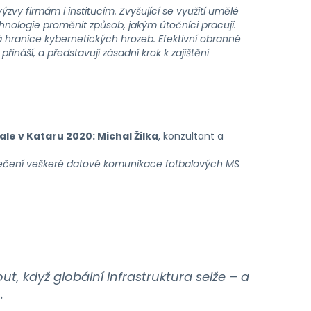
zvy firmám i institucím. Zvyšující se využití umělé
chnologie proměnit způsob, jakým útočníci pracují.
vá hranice kybernetických hrozeb. Efektivní obranné
ináší, a představují zásadní krok k zajištění
le v Kataru 2020: Michal Žilka
, konzultant a
ezpečení veškeré datové komunikace fotbalových MS
nout, když globální infrastruktura selže – a
.