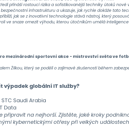
 přináší rostoucí rizika a sofistikovanější techniky útoků nové vý
a bezpečnostní infrastrukturu a ukazuje, jak rychle dokáže tato te
iblíží, jak se z inovativní technologie stává nástroj, který posou
roli ve snaze omezit výhodu, kterou útočníkům umělá inteligence př
pro mezinárodní sportovní akce - mistrovství světa ve fotba
ichalem Žilkou, který se podělí o zajímavé zkušenosti během zab
t výpadek globální IT služby?
 z STC Saudi Arabia
TT Data
k se připravit na nejhorší. Zjistěte, jaké kroky podnik
nými kybernetickými otřesy při velkých událostech