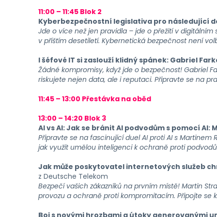
11:00 – 11:45 Blok 2
Kyberbezpečnostní legislativa pro následující de
Jde o více než jen pravidla – jde o přežití v digitální
v příštím desetiletí. Kybernetická bezpečnost není volba
I šéfové IT si zaslouží klidný spánek: Gabriel Fark
Žádné kompromisy, když jde o bezpečnost! Gabriel Farka
riskujete nejen data, ale i reputaci. Připravte se na p
11:45 – 13:00 Přestávka na oběd
13:00 – 14:20 Blok 3
AI vs AI: Jak se bránit AI podvodům s pomocí AI:
M
Připravte se na fascinující duel AI proti AI s Martinem
jak využít umělou inteligenci k ochraně proti podvod
Jak může poskytovatel internetových služeb ch
z Deutsche Telekom
Bezpečí vašich zákazníků na prvním místě! Martin St
provozu a ochraně proti kompromitacím. Připojte se k
Boj s novými hrozbami a útoky generovanými umě