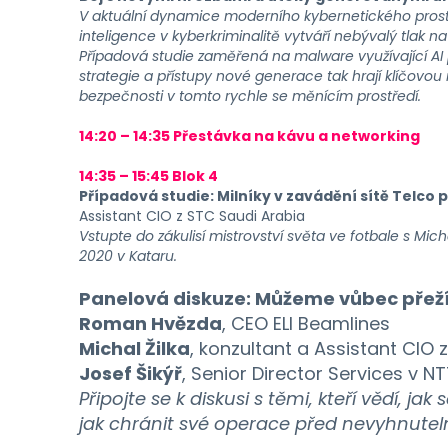
V aktuální dynamice moderního kybernetického prostředí
inteligence v kyberkriminalitě vytváří nebývalý tlak n
Případová studie zaměřená na malware využívající AI př
strategie a přístupy nové generace tak hrají klíčovou 
bezpečnosti v tomto rychle se měnícím prostředí.
14:20 – 14:35 Přestávka na kávu a networking
14:35 – 15:45 Blok 4
Případová studie: Milníky v zavádění sítě Telco 
Assistant CIO z STC Saudi Arabia
Vstupte do zákulisí mistrovství světa ve fotbale s M
2020 v Kataru.
Panelová diskuze: Můžeme vůbec přeží
Roman Hvězda
, CEO ELI Beamlines
Michal Žilka
, konzultant a Assistant CIO
Josef Šikýř
, Senior Director Services v N
Připojte se k diskusi s těmi, kteří vědí, ja
jak chránit své operace před nevyhnutel