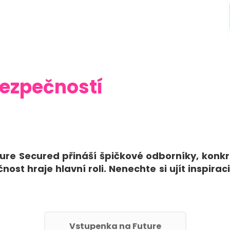
bezpečností
ture Secured přináší špičkové odborníky, konk
nost hraje hlavní roli. Nenechte si ujít inspi
Vstupenka na Future