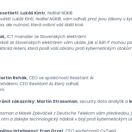
setiletí: Lukáš Kintr
, ředitel NÚKIB
m světě! Lukáš Kintr, ředitel NÚKIB, vám odhalí, proč jsou zákony v
, ale nutnost, která ovlivní váš další krok.
aš,
ICT manažer ze Slovenských elektrární
š ze Slovenských elektráren vám ukáže, jak si lídři IT mohou poji
raktická řešení, která posílí vaši obranu proti kybernetickým útoků
artin Rehák
, CEO ve společnosti Resistant AI
 Rehákem, CEO Resistant AI, který odhalí,
ům.
ránit zákazníky:
Martin Strassman
, security data analytik a
M
rassman a Marek Zpěváček z Deutsche Telekom vám předvedou, jak
 nim a získejte technologický náskok v boji proti kybernetickým 
lou inteligencí: Eran Orzel,
CEO společnosti CyTwist