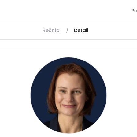
P
Řečníci
/
Detail