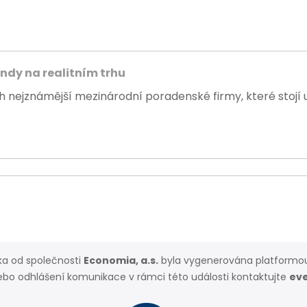
endy na realitním trhu
rh nejznámější mezinárodní poradenské firmy, které stojí u.
a od společnosti
Economia, a.s.
byla vygenerována platform
ebo odhlášení komunikace v rámci této události kontaktujte
ev