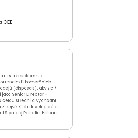
ls CEE
stmi s transakcemi a
okou znalostí komerčních
dejů (disposals), akvizic /
jako Senior Director –
o celou střední a východní
n z největších developerů a
í prodej Palladia, Hiltonu