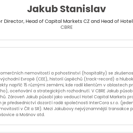
Jakub Stanislav
r Director, Head of Capital Markets CZ and Head of Hote
CBRE
i komerčních nemovitostí a pohostinství (hospitality) se zkušeno
a východní Evropě (CEE), historií úspěchů (track-record) a hlub
ekty napříč 15 různými zeměmi, kde radil klientům v oblastech pro
ého), oceňování a strategických rozhodnutí. V CBRE Jakub působí 
rhů. Zároveň Jakub působí jako vedoucí Hotel Capital Markets pr
je předsednictví dozorčí radě společnosti InterCora s.r.o. (jede
vitostí v ČR a SR). Mezi Jakubovy nejvýznamnější transakce patř
Nošovice a Mošnov atd.