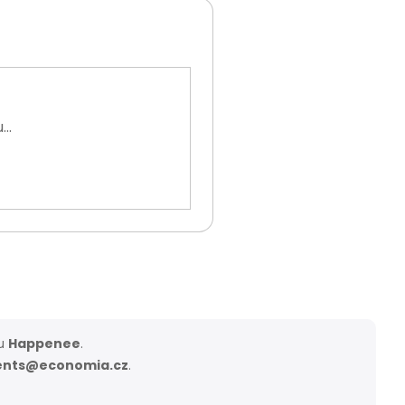
..
ou
Happenee
.
ents@economia.cz
.