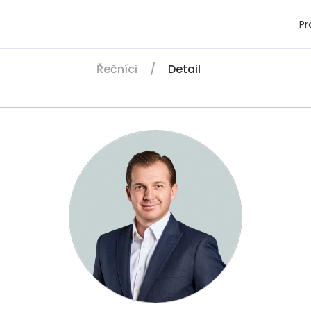
P
Řečníci
/
Detail