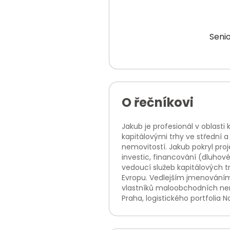
Senio
O řečníkovi
Jakub je profesionál v oblast
kapitálovými trhy ve střední 
nemovitostí. Jakub pokryl proj
investic, financování (dluhov
vedoucí služeb kapitálových t
Evropu. Vedlejším jmenováním 
vlastníků maloobchodních nemo
Praha, logistického portfolia 