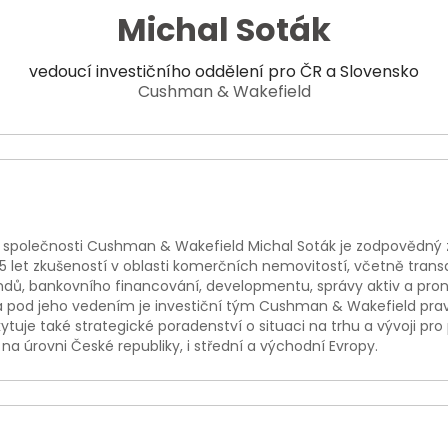
Michal Soták
vedoucí investičního oddělení pro ČR a Slovensko
Cushman & Wakefield
 společnosti Cushman & Wakefield Michal Soták je zodpovědný z
5 let zkušeností v oblasti komerčních nemovitostí, včetně transa
ondů, bankovního financování, developmentu, správy aktiv a pr
í a pod jeho vedením je investiční tým Cushman & Wakefield prav
uje také strategické poradenství o situaci na trhu a vývoji pro 
 na úrovni České republiky, i střední a východní Evropy.