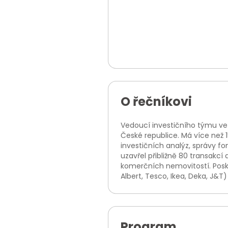
O řečníkovi
Vedoucí investičního týmu ve
České republice. Má více než 1
investičních analýz, správy f
uzavřel přibližně 80 transakc
komerčních nemovitostí. Poskyt
Albert, Tesco, Ikea, Deka, J&T)
Program