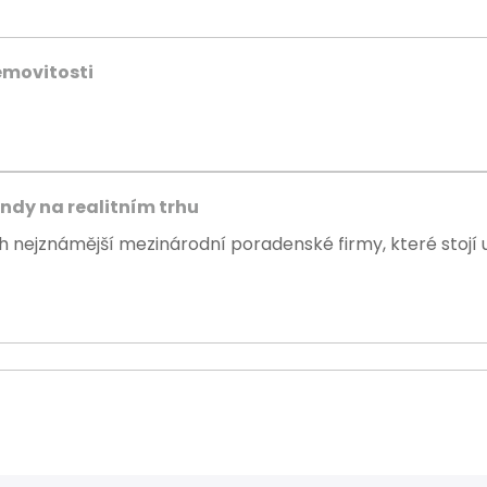
emovitosti
endy na realitním trhu
rh nejznámější mezinárodní poradenské firmy, které stojí u.