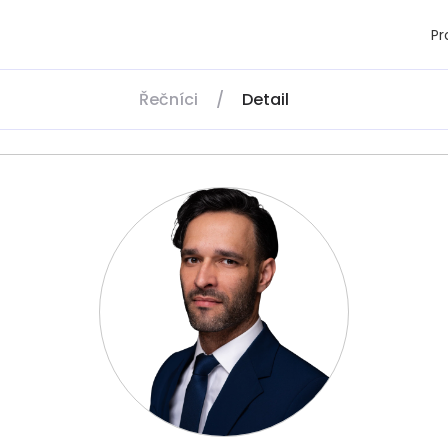
P
Řečníci
/
Detail