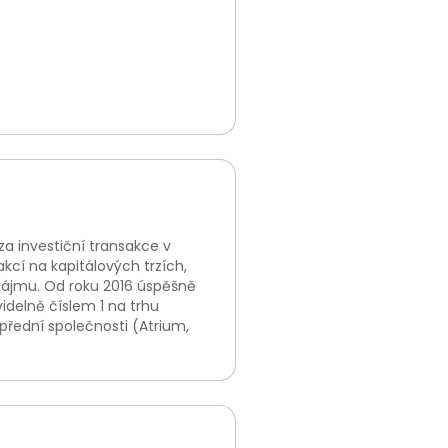
a investiční transakce v
kcí na kapitálových trzích,
onájmu. Od roku 2016 úspěšně
idelně číslem 1 na trhu
přední společnosti (Atrium,