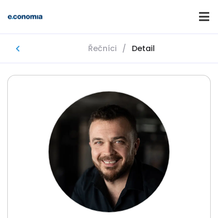
Řečníci
/
Detail
Domů