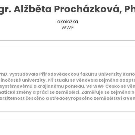
r. Alžběta Procházková, P
ekoložka
WWF
PhD. vystudovala Přírodovědeckou fakultu Univerzity Karlo
 Jihočeské univerzity. Při studiu se věnovala zejména adapta
osystémovému a krajinnému pohledu. Ve WWF Česko se vě
limatické změny a práci se zemědělci. Zaměřuje se zejména 
udržitelnost českého a středoevropského zemědělství a ve