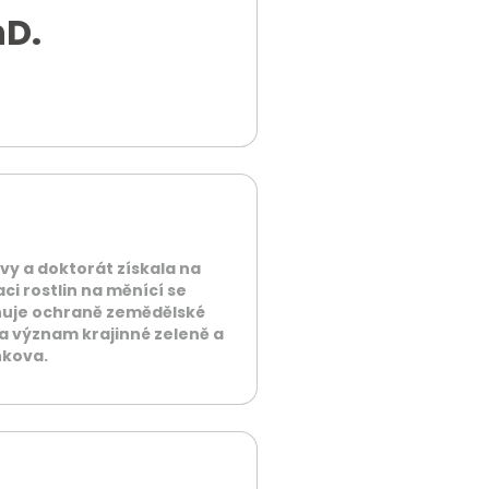
hD.
vy a doktorát získala na
ci rostlin na měnící se
nuje ochraně zemědělské
na význam krajinné zeleně a
nkova.