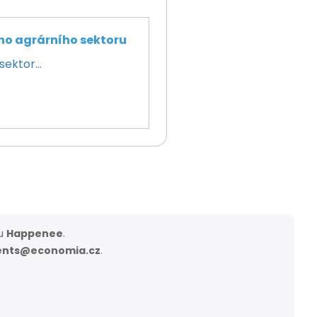
ého agrárního sektoru
ektor...
ou
Happenee
.
ents@economia.cz
.