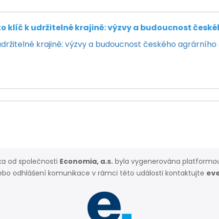
o klíč k udržitelné krajině: výzvy a budoucnost česk
udržitelné krajině: výzvy a budoucnost českého agrárního s
a od společnosti
Economia, a.s.
byla vygenerována platform
ebo odhlášení komunikace v rámci této události kontaktujte
ev