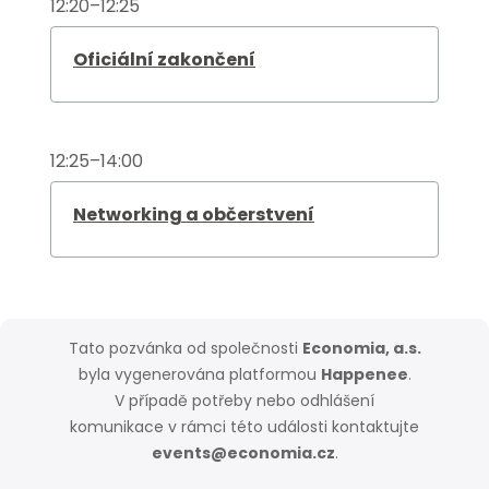
12:20–12:25
Oficiální zakončení
12:25–14:00
Networking a občerstvení
Tato pozvánka od společnosti
Economia, a.s.
byla vygenerována platformou
Happenee
.
V případě potřeby nebo odhlášení
komunikace v rámci této události kontaktujte
events@economia.cz
.